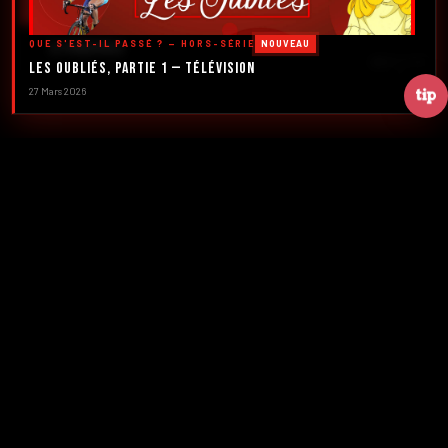
DÉCOUVRIR LES ÉMISSIONS →
QUE S'EST-IL PASSÉ ? — HORS-SÉRIE
NOUVEAU
À PROPOS
DÉFILER
Les Oubliés, Partie 1 — Télévision
27 Mars 2026
2016
5
FONDATION
ÉMISSIONS
39+
2
NUMÉROS
CRÉATEURS