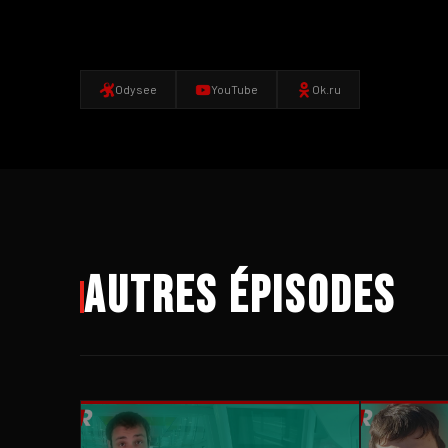
Odysee
YouTube
Ok.ru
Autres épisodes