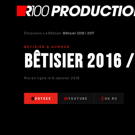
Émissions
›
Le Bêtisier
›
Bêtisier 2016 / 2017
BÊTISIER & HUMOUR
Bêtisier 2016 
Mis en ligne le 6 Janvier 2018
ODYSEE
YOUTUBE
OK.RU