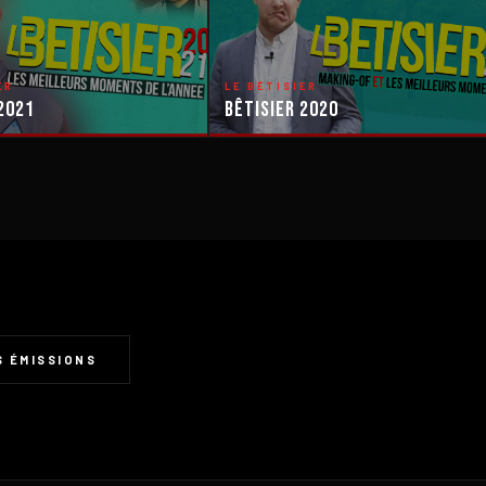
ER
LE BÊTISIER
2021
Bêtisier 2020
 ÉMISSIONS