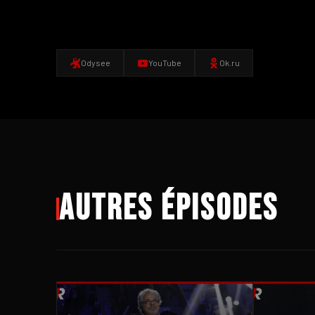
Odysee
YouTube
Ok.ru
Autres épisodes