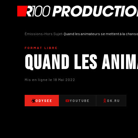
Émissions
›
Hors Sujet
›
Quand les animateurs se mettent à la chans
FORMAT LIBRE
Quand les anim
Mis en ligne le 18 Mai 2022
ODYSEE
YOUTUBE
OK.RU