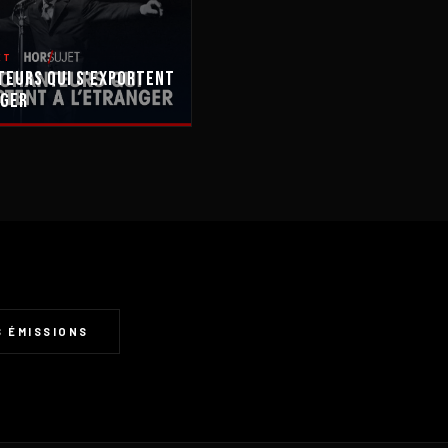
ET
teurs Qui S'exportent
nger
 ÉMISSIONS