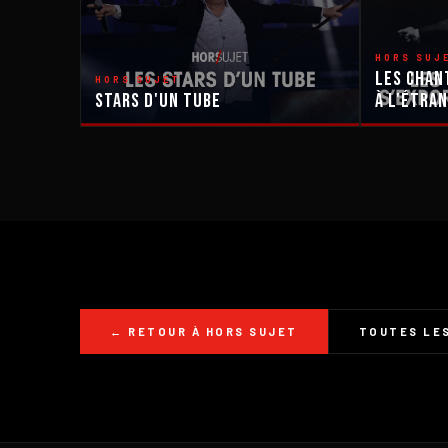
HORS SUJ
Les Chan
HORS SUJET
Stars d'un tube
À L'Étra
← RETOUR À HORS SUJET
TOUTES LES