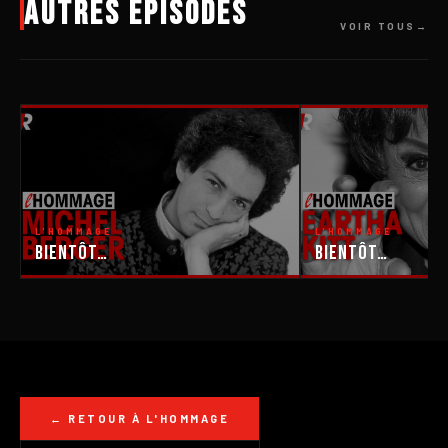
Autres épisodes
VOIR TOUS
L'HOMMAGE
L'HOMMAGE
Bientôt…
Bientôt…
← RETOUR À L'HOMMAGE