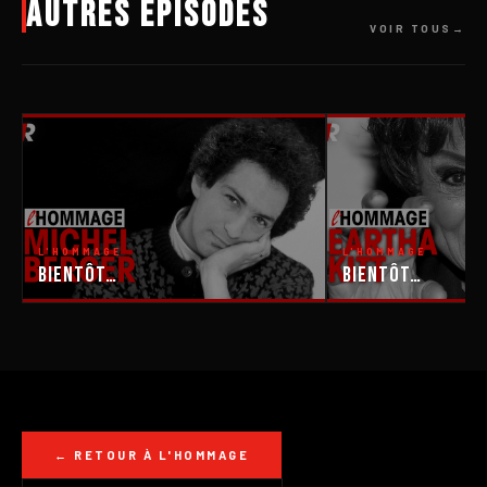
Autres épisodes
VOIR TOUS
L'HOMMAGE
L'HOMMAGE
Bientôt…
Bientôt…
← RETOUR À L'HOMMAGE