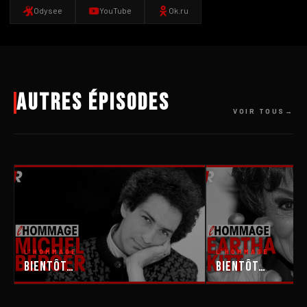
Odysee
YouTube
Ok.ru
Autres épisodes
VOIR TOUS
L'HOMMAGE
L'HOMMAGE
Bientôt…
Bientôt…