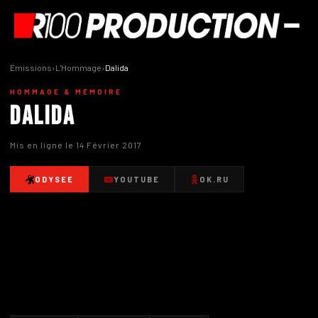
Émissions
›
L'Hommage
›
Dalida
HOMMAGE & MÉMOIRE
Dalida
Mis en ligne le 14 Février 2017
ODYSEE
YOUTUBE
OK.RU