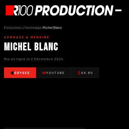
Émissions
›
L'Hommage
›
Michel Blanc
HOMMAGE & MÉMOIRE
Michel Blanc
Mis en ligne le 2 Décembre 2024
ODYSEE
YOUTUBE
OK.RU