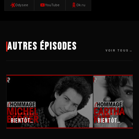
Odysee
YouTube
Ok.ru
Autres épisodes
VOIR TOUS
L'HOMMAGE
L'HOMMAGE
Bientôt…
Bientôt…