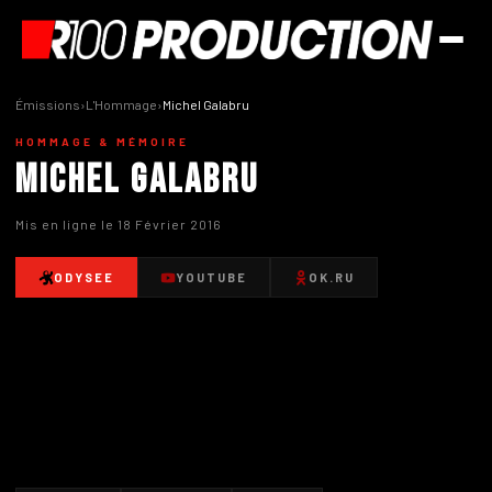
Émissions
›
L'Hommage
›
Michel Galabru
HOMMAGE & MÉMOIRE
Michel Galabru
Mis en ligne le 18 Février 2016
ODYSEE
YOUTUBE
OK.RU