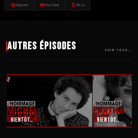
Odysee
YouTube
Ok.ru
Autres épisodes
VOIR TOUS
L'HOMMAGE
L'HOMMAGE
Bientôt…
Bientôt…