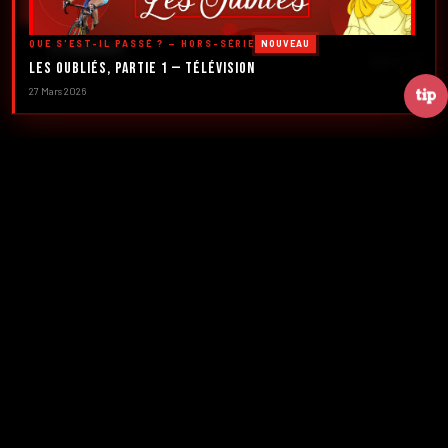
DÉCOUVRIR LES ÉMISSIONS →
QUE S'EST-IL PASSÉ ? — HORS-SÉRIE
NOUVEAU
À PROPOS
DÉFILER
Les Oubliés, Partie 1 — Télévision
27 Mars 2026
2016
5
FONDATION
ÉMISSIONS
39+
2
NUMÉROS
CRÉATEURS