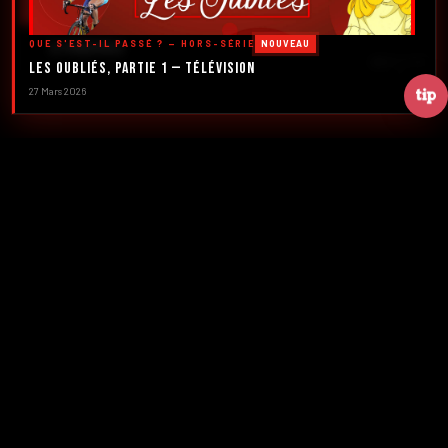
DÉCOUVRIR LES ÉMISSIONS →
QUE S'EST-IL PASSÉ ? — HORS-SÉRIE
NOUVEAU
À PROPOS
Les Oubliés, Partie 1 — Télévision
DÉFILER
27 Mars 2026
2016
5
FONDATION
ÉMISSIONS
39+
2
NUMÉROS
CRÉATEURS