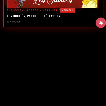
DÉCOUVRIR LES ÉMISSIONS →
QUE S'EST-IL PASSÉ ? — HORS-SÉRIE
NOUVEAU
À PROPOS
Les Oubliés, Partie 1 — Télévision
DÉFILER
27 Mars 2026
2016
5
FONDATION
ÉMISSIONS
39+
2
NUMÉROS
CRÉATEURS