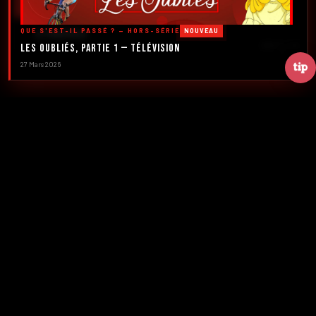
DÉCOUVRIR LES ÉMISSIONS →
QUE S'EST-IL PASSÉ ? — HORS-SÉRIE
NOUVEAU
À PROPOS
DÉFILER
Les Oubliés, Partie 1 — Télévision
27 Mars 2026
2016
5
FONDATION
ÉMISSIONS
39+
2
NUMÉROS
CRÉATEURS