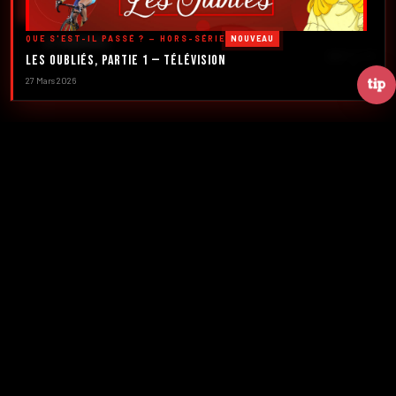
DÉCOUVRIR LES ÉMISSIONS →
QUE S'EST-IL PASSÉ ? — HORS-SÉRIE
NOUVEAU
À PROPOS
DÉFILER
Les Oubliés, Partie 1 — Télévision
27 Mars 2026
2016
5
FONDATION
ÉMISSIONS
39+
2
NUMÉROS
CRÉATEURS