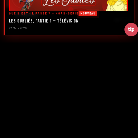
DÉCOUVRIR LES ÉMISSIONS →
QUE S'EST-IL PASSÉ ? — HORS-SÉRIE
NOUVEAU
À PROPOS
DÉFILER
Les Oubliés, Partie 1 — Télévision
27 Mars 2026
2016
5
FONDATION
ÉMISSIONS
39+
2
NUMÉROS
CRÉATEURS