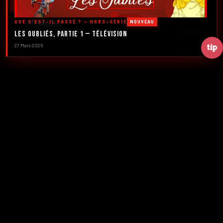
DÉCOUVRIR LES ÉMISSIONS →
QUE S'EST-IL PASSÉ ? — HORS-SÉRIE
NOUVEAU
À PROPOS
DÉFILER
Les Oubliés, Partie 1 — Télévision
27 Mars 2026
2016
5
FONDATION
ÉMISSIONS
39+
2
NUMÉROS
CRÉATEURS