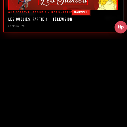
DÉCOUVRIR LES ÉMISSIONS →
QUE S'EST-IL PASSÉ ? — HORS-SÉRIE
NOUVEAU
À PROPOS
DÉFILER
Les Oubliés, Partie 1 — Télévision
27 Mars 2026
2016
5
FONDATION
ÉMISSIONS
39+
2
NUMÉROS
CRÉATEURS