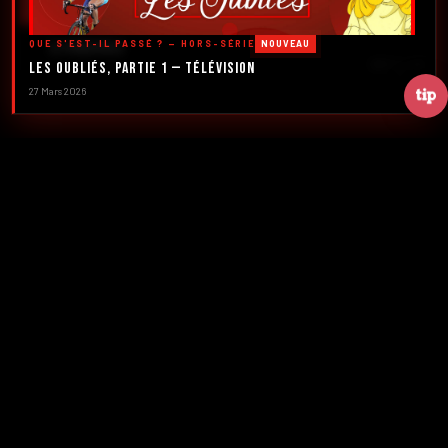
DÉCOUVRIR LES ÉMISSIONS →
QUE S'EST-IL PASSÉ ? — HORS-SÉRIE
NOUVEAU
À PROPOS
DÉFILER
Les Oubliés, Partie 1 — Télévision
27 Mars 2026
2016
5
FONDATION
ÉMISSIONS
39+
2
NUMÉROS
CRÉATEURS