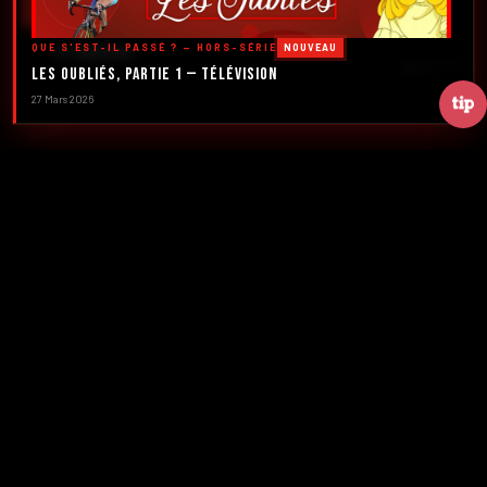
DÉCOUVRIR LES ÉMISSIONS →
QUE S'EST-IL PASSÉ ? — HORS-SÉRIE
NOUVEAU
À PROPOS
DÉFILER
Les Oubliés, Partie 1 — Télévision
27 Mars 2026
2016
5
FONDATION
ÉMISSIONS
39+
2
NUMÉROS
CRÉATEURS