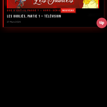
DÉCOUVRIR LES ÉMISSIONS →
QUE S'EST-IL PASSÉ ? — HORS-SÉRIE
NOUVEAU
À PROPOS
DÉFILER
Les Oubliés, Partie 1 — Télévision
27 Mars 2026
2016
5
FONDATION
ÉMISSIONS
39+
2
NUMÉROS
CRÉATEURS