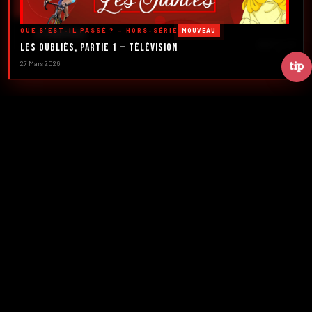
DÉCOUVRIR LES ÉMISSIONS →
QUE S'EST-IL PASSÉ ? — HORS-SÉRIE
NOUVEAU
À PROPOS
DÉFILER
Les Oubliés, Partie 1 — Télévision
27 Mars 2026
2016
5
FONDATION
ÉMISSIONS
39+
2
NUMÉROS
CRÉATEURS