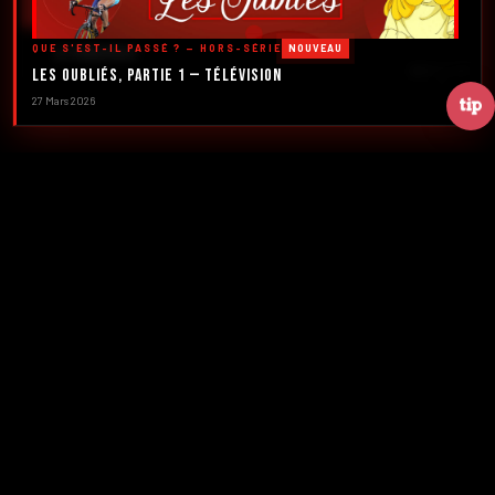
DÉCOUVRIR LES ÉMISSIONS →
QUE S'EST-IL PASSÉ ? — HORS-SÉRIE
NOUVEAU
À PROPOS
DÉFILER
Les Oubliés, Partie 1 — Télévision
27 Mars 2026
2016
5
FONDATION
ÉMISSIONS
39+
2
NUMÉROS
CRÉATEURS