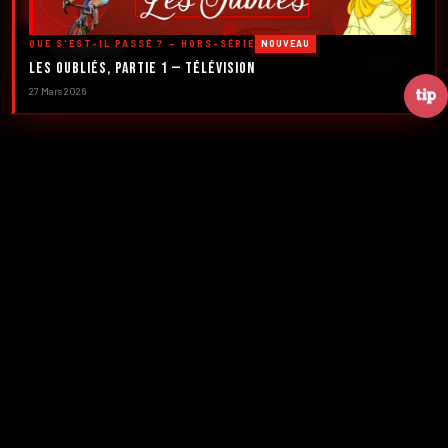
DÉCOUVRIR LES ÉMISSIONS →
QUE S'EST-IL PASSÉ ? — HORS-SÉRIE
NOUVEAU
À PROPOS
DÉFILER
Les Oubliés, Partie 1 — Télévision
27 Mars 2026
2016
5
FONDATION
ÉMISSIONS
39+
2
NUMÉROS
CRÉATEURS