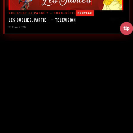
DÉCOUVRIR LES ÉMISSIONS →
QUE S'EST-IL PASSÉ ? — HORS-SÉRIE
NOUVEAU
À PROPOS
DÉFILER
Les Oubliés, Partie 1 — Télévision
27 Mars 2026
2016
5
FONDATION
ÉMISSIONS
39+
2
NUMÉROS
CRÉATEURS