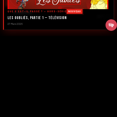
DÉCOUVRIR LES ÉMISSIONS →
QUE S'EST-IL PASSÉ ? — HORS-SÉRIE
NOUVEAU
À PROPOS
DÉFILER
Les Oubliés, Partie 1 — Télévision
27 Mars 2026
2016
5
FONDATION
ÉMISSIONS
39+
2
NUMÉROS
CRÉATEURS