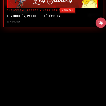
DÉCOUVRIR LES ÉMISSIONS →
QUE S'EST-IL PASSÉ ? — HORS-SÉRIE
NOUVEAU
À PROPOS
DÉFILER
Les Oubliés, Partie 1 — Télévision
27 Mars 2026
2016
5
FONDATION
ÉMISSIONS
39+
2
NUMÉROS
CRÉATEURS