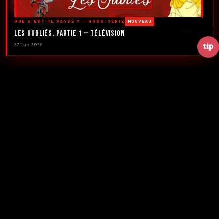
DÉCOUVRIR LES ÉMISSIONS →
QUE S'EST-IL PASSÉ ? — HORS-SÉRIE
NOUVEAU
À PROPOS
DÉFILER
Les Oubliés, Partie 1 — Télévision
27 Mars 2026
2016
5
FONDATION
ÉMISSIONS
39+
2
NUMÉROS
CRÉATEURS