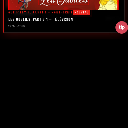
DÉCOUVRIR LES ÉMISSIONS →
QUE S'EST-IL PASSÉ ? — HORS-SÉRIE
NOUVEAU
À PROPOS
DÉFILER
Les Oubliés, Partie 1 — Télévision
27 Mars 2026
2016
5
FONDATION
ÉMISSIONS
39+
2
NUMÉROS
CRÉATEURS