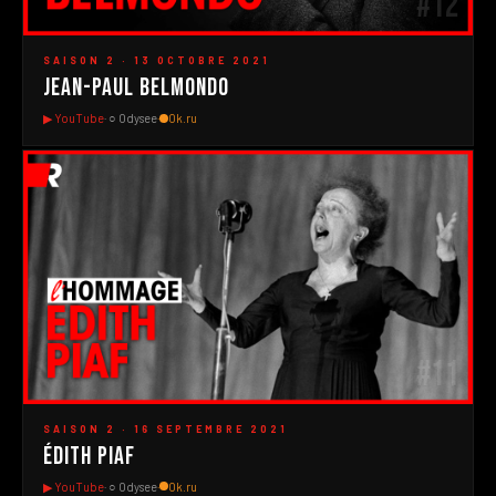
#12
▶
SAISON 2 · 13 OCTOBRE 2021
Jean-Paul Belmondo
▶ YouTube
· ○ Odysee
·
Ok.ru
#11
▶
SAISON 2 · 16 SEPTEMBRE 2021
Édith Piaf
▶ YouTube
· ○ Odysee
·
Ok.ru