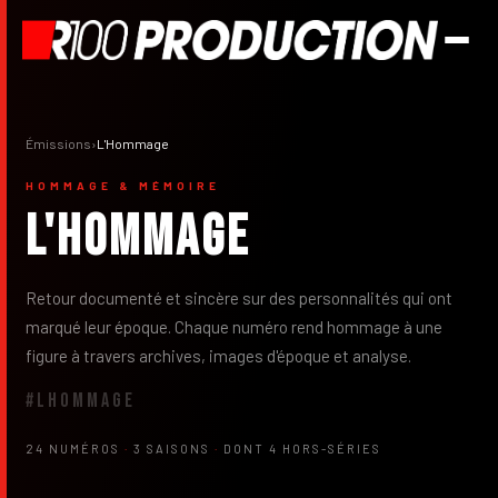
Émissions
›
L'Hommage
HOMMAGE & MÉMOIRE
L'Hommage
Retour documenté et sincère sur des personnalités qui ont
marqué leur époque. Chaque numéro rend hommage à une
figure à travers archives, images d'époque et analyse.
#LHOMMAGE
24 NUMÉROS
·
3 SAISONS
·
DONT 4 HORS-SÉRIES