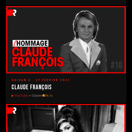
#10
▶
SAISON 2 · 27 FÉVRIER 2021
Claude François
▶ YouTube
· ○ Odysee
·
Ok.ru