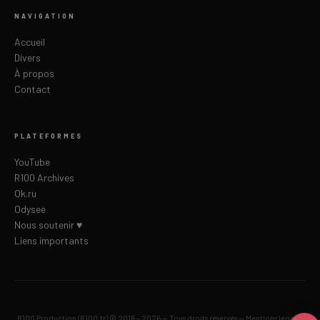
NAVIGATION
Accueil
Divers
À propos
Contact
PLATEFORMES
YouTube
R100 Archives
Ok.ru
Odysee
Nous soutenir ♥
Liens importants
R100 Production (R100.fr) © 2016 – 2026 — Tous droits réservés —
Mentions légales