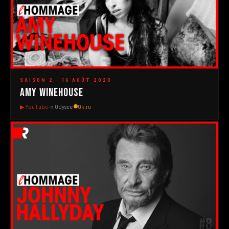
#9
▶
SAISON 2 · 16 AOÛT 2020
Amy Winehouse
▶ YouTube
· ○ Odysee
·
Ok.ru
#8