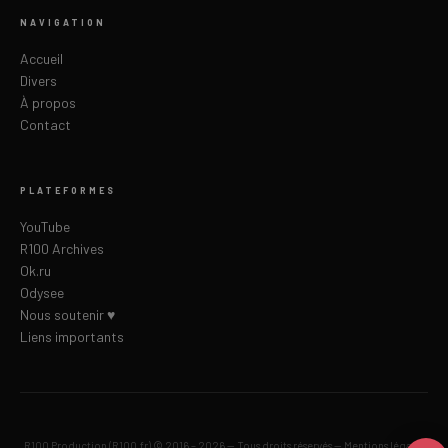
NAVIGATION
Accueil
Divers
À propos
Contact
PLATEFORMES
YouTube
R100 Archives
Ok.ru
Odysee
Nous soutenir ♥
Liens importants
R100 Production (R100.fr) © 2016 – 2026 — Tous droits réservés —
Mentions légales