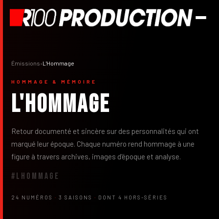
Émissions
›
L'Hommage
HOMMAGE & MÉMOIRE
L'Hommage
Retour documenté et sincère sur des personnalités qui ont
marqué leur époque. Chaque numéro rend hommage à une
figure à travers archives, images d'époque et analyse.
#LHOMMAGE
24 NUMÉROS
·
3 SAISONS
·
DONT 4 HORS-SÉRIES