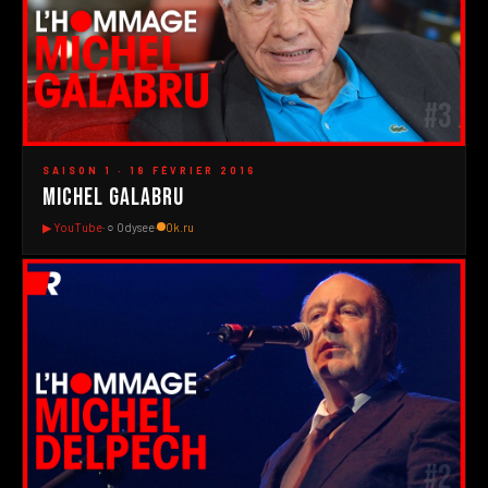
#3
▶
SAISON 1 · 18 FÉVRIER 2016
Michel Galabru
▶ YouTube
· ○ Odysee
·
Ok.ru
#2