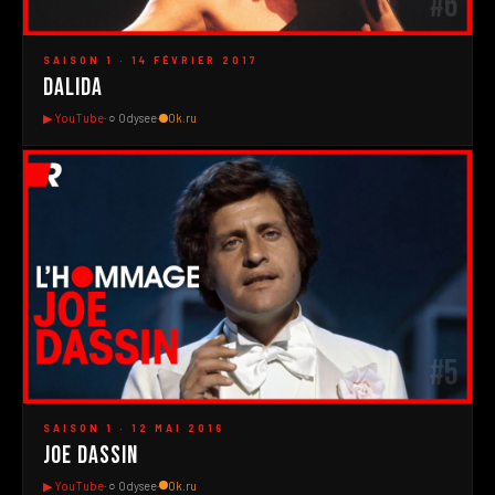
#6
▶
SAISON 1 · 14 FÉVRIER 2017
Dalida
▶ YouTube
· ○ Odysee
·
Ok.ru
#5
▶
SAISON 1 · 12 MAI 2016
Joe Dassin
▶ YouTube
· ○ Odysee
·
Ok.ru