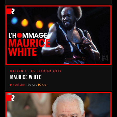
#4
▶
SAISON 1 · 24 FÉVRIER 2016
Maurice White
▶ YouTube
· ○ Odysee
·
Ok.ru