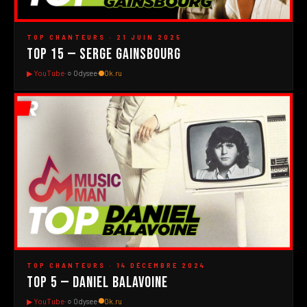
#2
▶
TOP CHANTEURS · 21 JUIN 2025
Top 15 — Serge Gainsbourg
▶ YouTube
· ○ Odysee
·
Ok.ru
#1
▶
TOP CHANTEURS · 14 DÉCEMBRE 2024
Top 5 — Daniel Balavoine
▶ YouTube
· ○ Odysee
·
Ok.ru