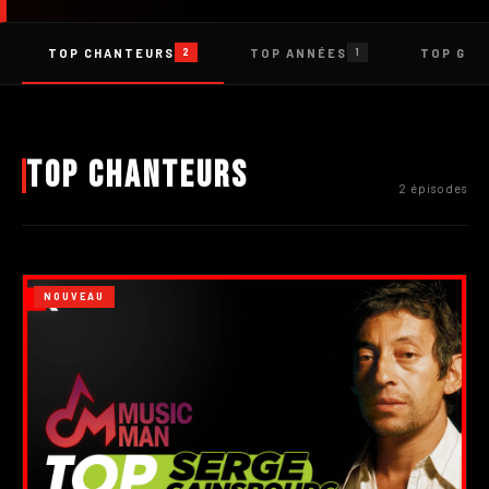
TOP CHANTEURS
TOP ANNÉES
TOP GEN
2
1
Top Chanteurs
2 épisodes
NOUVEAU