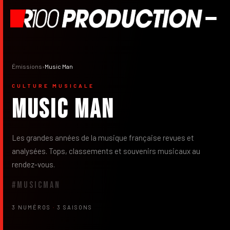
Émissions
›
Music Man
CULTURE MUSICALE
Music Man
Les grandes années de la musique française revues et
analysées. Tops, classements et souvenirs musicaux au
rendez-vous.
#MUSICMAN
3 NUMÉROS
·
3 SAISONS