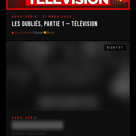
#HS1
▶
HORS-SÉRIE · 27 MARS 2026
Les Oubliés, Partie 1 — Télévision
▶ YouTube
· ○ Odysee
·
Ok.ru
BIENTÔT
HORS-SÉRIE
██████████
Bientôt disponible