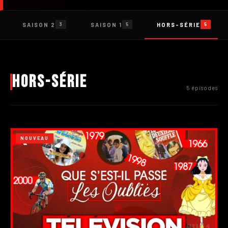
SAISON 2
SAISON 1
HORS-SÉRIE
3
5
5
Hors-série
5 épisodes
NOUVEAU