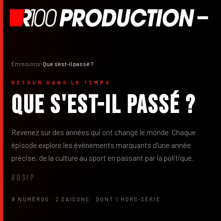
Émissions
›
Que s'est-il passé ?
RETOUR DANS LE TEMPS
Que s'est-il passé ?
Revenez sur des années qui ont changé le monde. Chaque
épisode explore les événements marquants d'une année
précise, de la culture au sport en passant par la politique.
#QSIP
9 NUMÉROS
·
2 SAISONS
·
DONT 1 HORS-SÉRIE