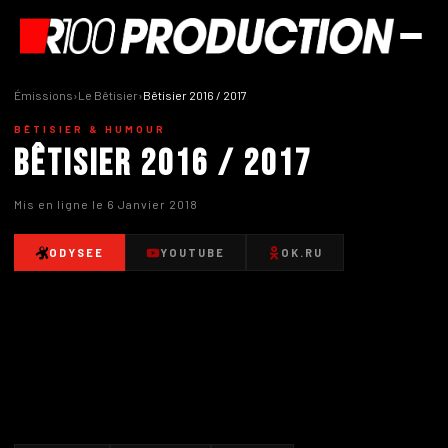
Émissions
›
Le Bêtisier
›
Bêtisier 2016 / 2017
BÊTISIER & HUMOUR
Bêtisier 2016 / 2017
Mis en ligne le 6 Janvier 2018
ODYSEE
YOUTUBE
OK.RU