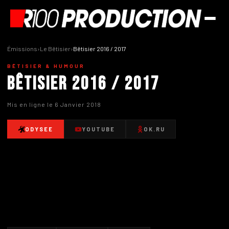
Émissions
›
Le Bêtisier
›
Bêtisier 2016 / 2017
BÊTISIER & HUMOUR
Bêtisier 2016 / 2017
Mis en ligne le 6 Janvier 2018
ODYSEE
YOUTUBE
OK.RU