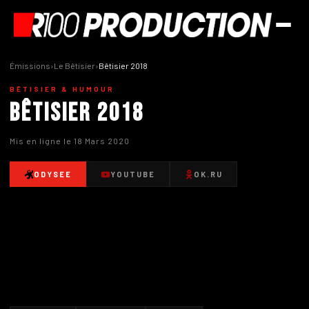
Émissions
›
Le Bêtisier
›
Bêtisier 2018
BÊTISIER & HUMOUR
Bêtisier 2018
Mis en ligne le 18 Mars 2020
ODYSEE
YOUTUBE
OK.RU