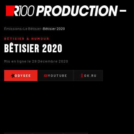
Émissions
›
Le Bêtisier
›
Bêtisier 2020
BÊTISIER & HUMOUR
Bêtisier 2020
Mis en ligne le 29 Décembre 2020
ODYSEE
YOUTUBE
OK.RU