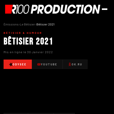
Émissions
›
Le Bêtisier
›
Bêtisier 2021
BÊTISIER & HUMOUR
Bêtisier 2021
Mis en ligne le 30 Janvier 2022
ODYSEE
YOUTUBE
OK.RU