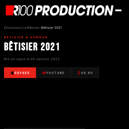
Émissions
›
Le Bêtisier
›
Bêtisier 2021
BÊTISIER & HUMOUR
Bêtisier 2021
Mis en ligne le 30 Janvier 2022
ODYSEE
YOUTUBE
OK.RU