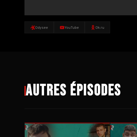
Odysee
YouTube
Ok.ru
Autres épisodes