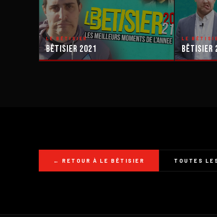
LE BÊTISIER
LE BÊTISI
Bêtisier 2021
Bêtisier 
← RETOUR À LE BÊTISIER
TOUTES LES