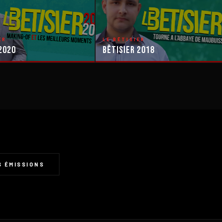
ER
LE BÊTISIER
2020
Bêtisier 2018
 ÉMISSIONS