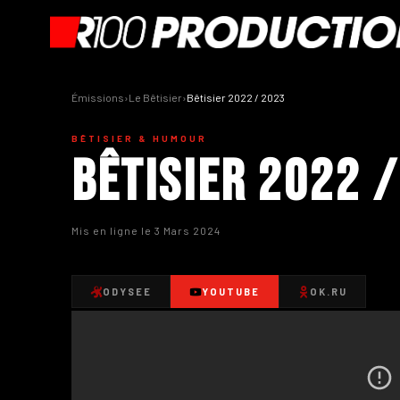
Émissions
›
Le Bêtisier
›
Bêtisier 2022 / 2023
BÊTISIER & HUMOUR
Bêtisier 2022 
Mis en ligne le 3 Mars 2024
ODYSEE
YOUTUBE
OK.RU