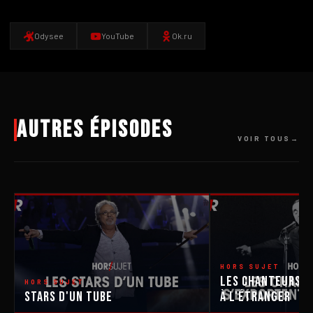
Odysee
YouTube
Ok.ru
Autres épisodes
VOIR TOUS
HORS SUJET
Les Chanteurs Q
HORS SUJET
Stars d'un tube
À L'Étranger