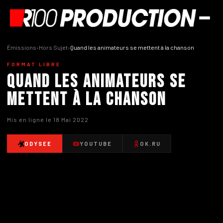
Émissions
›
Hors Sujet
›
Quand les animateurs se mettent à la chanson
FORMAT LIBRE
Quand les animateurs se
mettent à la chanson
Mis en ligne le 18 Mai 2022
ODYSEE
YOUTUBE
OK.RU