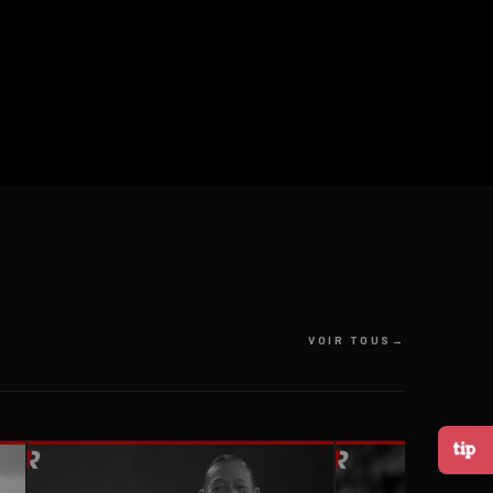
VOIR TOUS