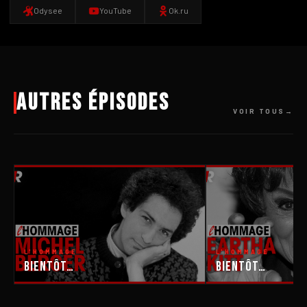
Odysee
YouTube
Ok.ru
Autres épisodes
VOIR TOUS
L'HOMMAGE
L'HOMMAGE
Bientôt…
Bientôt…