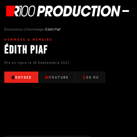
Émissions
›
L'Hommage
›
Édith Piaf
HOMMAGE & MÉMOIRE
Édith Piaf
Mis en ligne le 16 Septembre 2021
ODYSEE
YOUTUBE
OK.RU