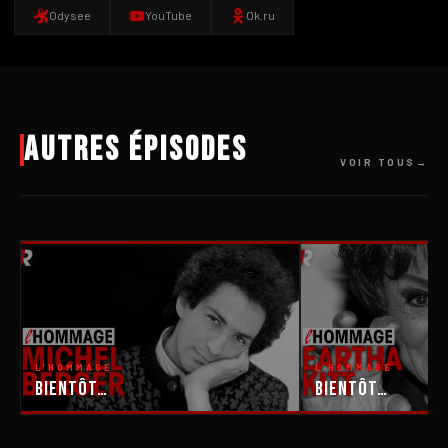
Odysee
YouTube
Ok.ru
Autres épisodes
VOIR TOUS
L'HOMMAGE
L'HOMMAGE
Bientôt…
Bientôt…