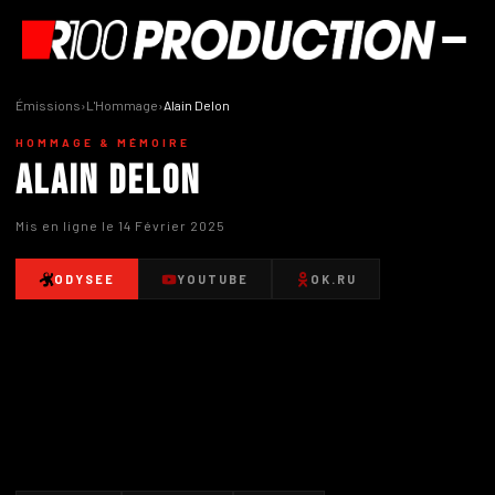
Émissions
›
L'Hommage
›
Alain Delon
HOMMAGE & MÉMOIRE
Alain Delon
Mis en ligne le 14 Février 2025
ODYSEE
YOUTUBE
OK.RU