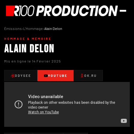
Émissions
›
L'Hommage
›
Alain Delon
HOMMAGE & MÉMOIRE
Alain Delon
Mis en ligne le 14 Février 2025
ODYSEE
YOUTUBE
OK.RU