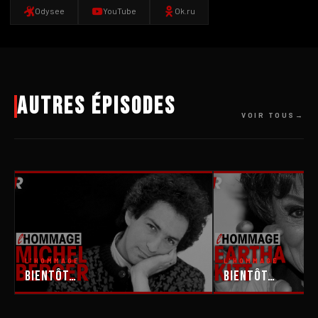
Odysee
YouTube
Ok.ru
Autres épisodes
VOIR TOUS
L'HOMMAGE
L'HOMMAGE
Bientôt…
Bientôt…