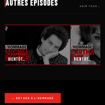
Autres épisodes
VOIR TOUS
L'HOMMAGE
L'HOMMAGE
Bientôt…
Bientôt…
← RETOUR À L'HOMMAGE