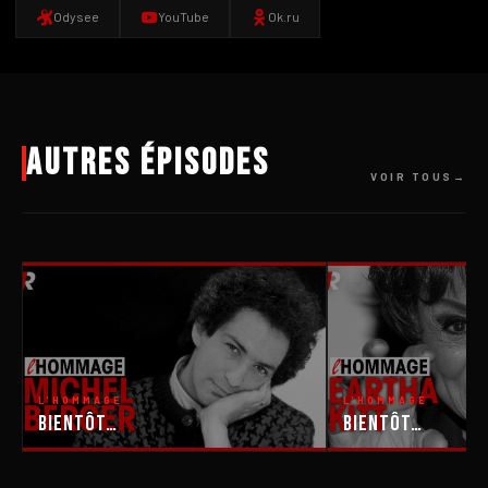
Odysee
YouTube
Ok.ru
Autres épisodes
VOIR TOUS
L'HOMMAGE
L'HOMMAGE
Bientôt…
Bientôt…