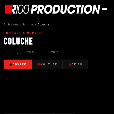
Émissions
›
L'Hommage
›
Coluche
HOMMAGE & MÉMOIRE
Coluche
Mis en ligne le 20 Septembre 2017
ODYSEE
YOUTUBE
OK.RU