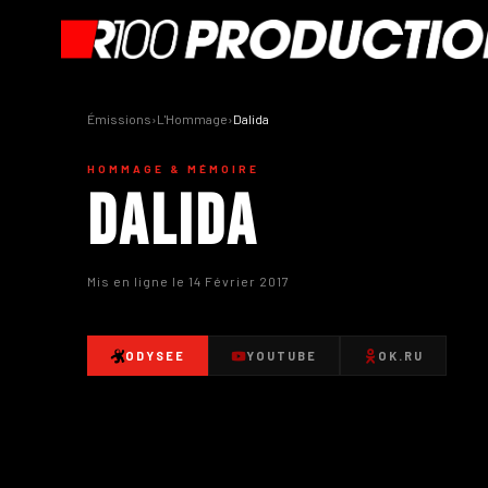
Émissions
›
L'Hommage
›
Dalida
HOMMAGE & MÉMOIRE
Dalida
Mis en ligne le 14 Février 2017
ODYSEE
YOUTUBE
OK.RU