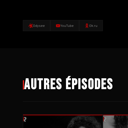
Odysee
YouTube
Ok.ru
Autres épisodes