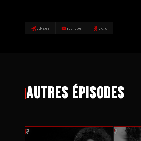
Odysee
YouTube
Ok.ru
Autres épisodes