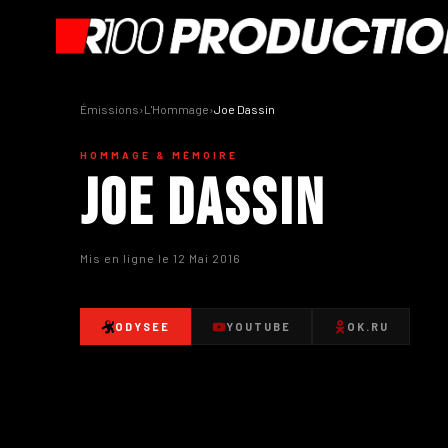
Émissions
›
L'Hommage
›
Joe Dassin
HOMMAGE & MÉMOIRE
Joe Dassin
Mis en ligne le 12 Mai 2016
ODYSEE
YOUTUBE
OK.RU