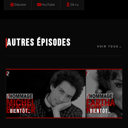
Odysee
YouTube
Ok.ru
Autres épisodes
VOIR TOUS
L'HOMMAGE
L'HOMMAGE
Bientôt…
Bientôt…