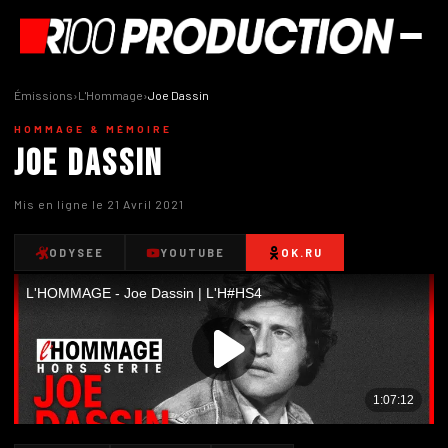
Émissions
›
L'Hommage
›
Joe Dassin
HOMMAGE & MÉMOIRE
Joe Dassin
Mis en ligne le 21 Avril 2021
ODYSEE
YOUTUBE
OK.RU