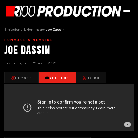
Émissions
›
L'Hommage
›
Joe Dassin
HOMMAGE & MÉMOIRE
Joe Dassin
Mis en ligne le 21 Avril 2021
ODYSEE
YOUTUBE
OK.RU