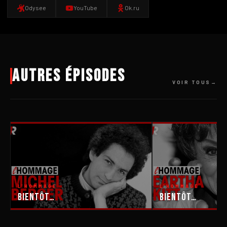
Odysee
YouTube
Ok.ru
Autres épisodes
VOIR TOUS
L'HOMMAGE
L'HOMMAGE
Bientôt…
Bientôt…