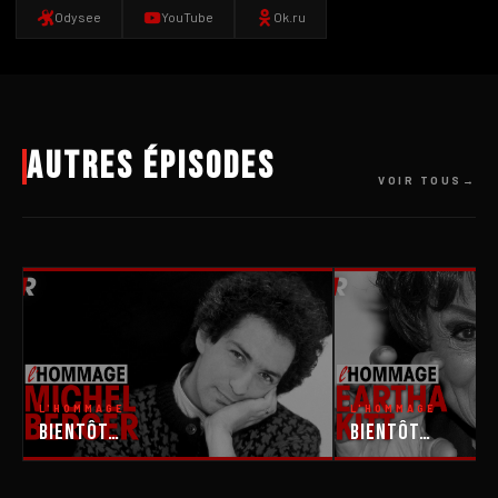
Odysee
YouTube
Ok.ru
Autres épisodes
VOIR TOUS
L'HOMMAGE
L'HOMMAGE
Bientôt…
Bientôt…