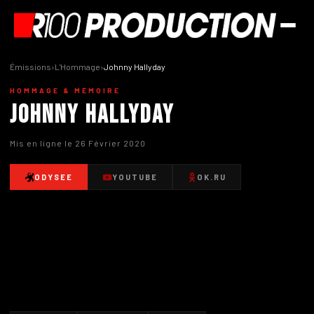
Émissions
›
L'Hommage
›
Johnny Hallyday
HOMMAGE & MÉMOIRE
Johnny Hallyday
Mis en ligne le 26 Février 2020
ODYSEE
YOUTUBE
OK.RU